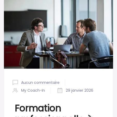
Aucun commentaire
My Coach-In
29 janvier 2026
F
ormation