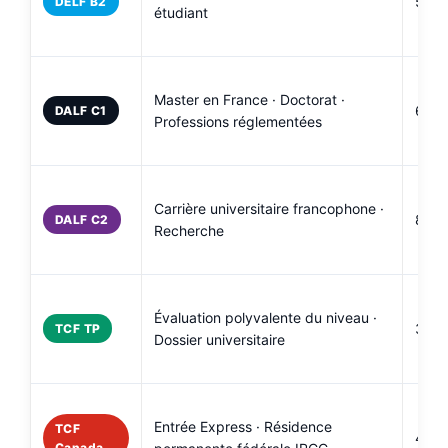
50 à
DELF B2
étudiant
Master en France · Doctorat ·
60 à
DALF C1
Professions réglementées
Carrière universitaire francophone ·
80 à
DALF C2
Recherche
Évaluation polyvalente du niveau ·
30 à
TCF TP
Dossier universitaire
Entrée Express · Résidence
TCF
40 à
Canada