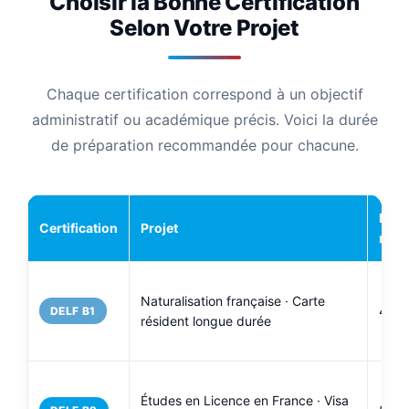
Choisir la Bonne Certification
Selon Votre Projet
Chaque certification correspond à un objectif
administratif ou académique précis. Voici la durée
de préparation recommandée pour chacune.
Duré
Certification
Projet
rec
Naturalisation française · Carte
40 à
DELF B1
résident longue durée
Études en Licence en France · Visa