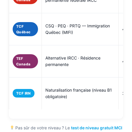
permanente fédérale IRCC
CSQ · PEQ · PRTQ — Immigration
TCF
40 à
Québec
Québec (MIFI)
Alternative IRCC · Résidence
TEF
40 à
Canada
permanente
Naturalisation française (niveau B1
30 à
TCF IRN
obligatoire)
Pas sûr de votre niveau ? Le
test de niveau gratuit MCI