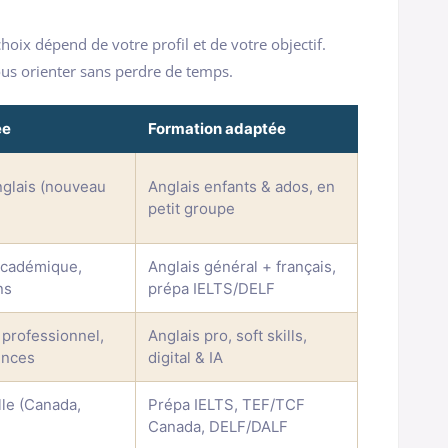
choix dépend de votre profil et de votre objectif.
ous orienter sans perdre de temps.
ée
Formation adaptée
nglais (nouveau
Anglais enfants & ados, en
petit groupe
 académique,
Anglais général + français,
ns
prépa IELTS/DELF
 professionnel,
Anglais pro, soft skills,
ences
digital & IA
elle (Canada,
Prépa IELTS, TEF/TCF
Canada, DELF/DALF