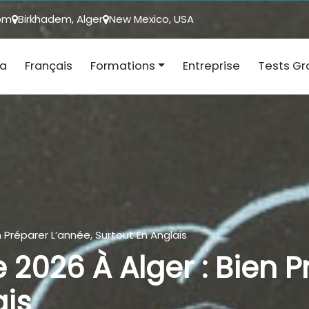
om
Birkhadem, Alger
New Mexico, USA
ja
Français
Formations
Entreprise
Tests Gr
n Préparer L’année, Surtout En Anglais
 2026 À Alger : Bien P
ais