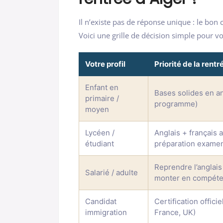
Il n’existe pas de réponse unique : le bon 
Voici une grille de décision simple pour v
Votre profil
Priorité de la rentr
Enfant en
Bases solides en a
primaire /
programme)
moyen
Lycéen /
Anglais + français
étudiant
préparation exame
Reprendre l’anglais
Salarié / adulte
monter en compét
Candidat
Certification offici
immigration
France, UK)